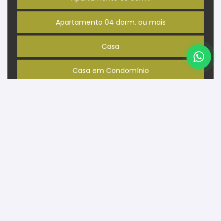
Apartamento 04 dorm. ou mais
Casa
Casa em Condomínio
Terreno
RESULTADO DA BUSCA
A busca retornou 0 imóveis que você pode conferir
na listagem!